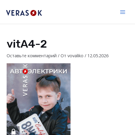
Перейти
к
Main
содержимому
Men
vitA4-2
Оставьте комментарий
/ От
vovaliko
/
12.05.2026