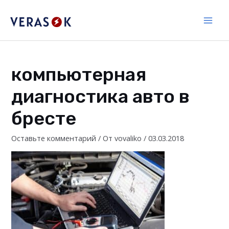
Перейти
к
Main
содержимому
Men
компьютерная
диагностика авто в
бресте
Оставьте комментарий
/ От
vovaliko
/
03.03.2018