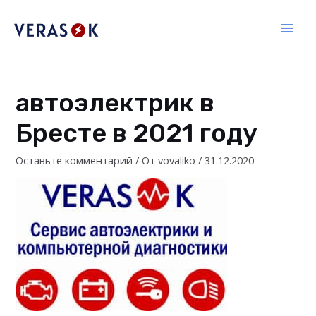
Перейти
к
Main
содержимому
Men
автоэлектрик в
Бресте в 2021 году
Оставьте комментарий
/ От
vovaliko
/
31.12.2020